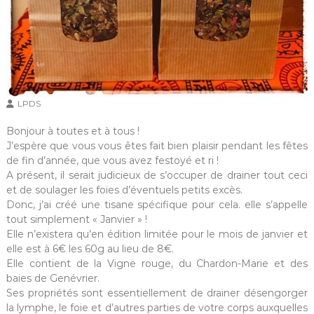
é
p
e
l
d
e
e
m
s
a
i
n
LPDS
!
Bonjour à toutes et à tous !
J’espère que vous vous êtes fait bien plaisir pendant les fêtes
de fin d’année, que vous avez festoyé et ri !
A présent, il serait judicieux de s’occuper de drainer tout ceci
et de soulager les foies d’éventuels petits excès.
Donc, j’ai créé une tisane spécifique pour cela. elle s’appelle
tout simplement « Janvier » !
Elle n’existera qu’en édition limitée pour le mois de janvier et
elle est à 6€ les 60g au lieu de 8€.
Elle contient de la Vigne rouge, du Chardon-Marie et des
baies de Genévrier.
Ses propriétés sont essentiellement de drainer désengorger
la lymphe, le foie et d’autres parties de votre corps auxquelles