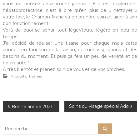
vous ne pensez absolument jamais ! Elle est également
hépatoprotectrice, c’est à dire qu’en plus de « nettoyer »
votre foie, le Chardon-Marie va en prendre soin et aider à son
bon fonctionnement.
Voilà de quoi se sentir tout léger/toute légère en peu de
temps !
J’ai décidé de réaliser une tisane pour chaque mois cette
année : en fonction de la saison, de mes inspirations et des
besoins du moment. Et puis ça fera un peu de variété et de
nouveauté !
A très bientôt et prenez soin de vous et de vos proches.
,
Produits
Tisanes
N
Soins du visage spécial Ado
Bonne année 2021 !
a
R
R
e
e
v
c
c