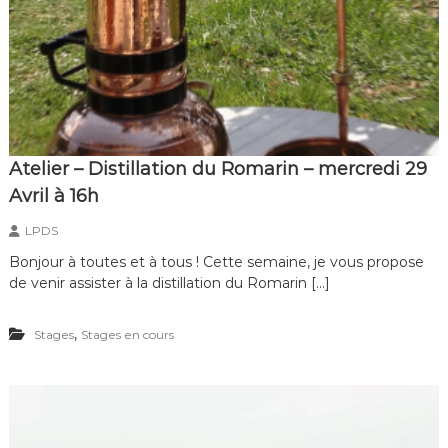
é
p
e
l
d
e
e
m
s
a
i
n
!
Atelier – Distillation du Romarin – mercredi 29
Avril à 16h
LPDS
Bonjour à toutes et à tous ! Cette semaine, je vous propose
de venir assister à la distillation du Romarin […]
,
Stages
Stages en cours