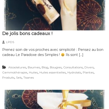
De jolis bons cadeaux !
LPDS
Prenez soin de vos proches avec simplicité : Pensez au bon
cadeau Le Paradoxe des Simples !
Ils sont […]
,
,
,
,
,
,
Alcoolatures
Baumes
Blog
Bougies
Consultations
Divers
,
,
,
,
,
Gemmothérapie
Huiles
Huiles essentielles
Hydrolats
Plantes
,
,
Produits
Sels
Tisanes