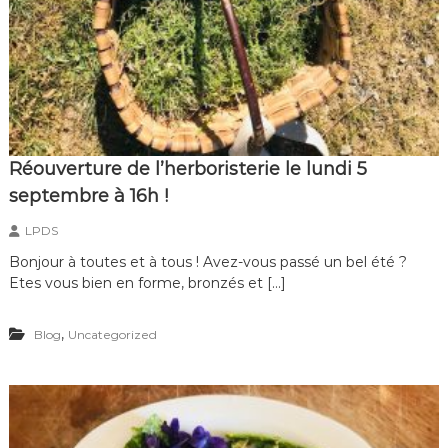
é
p
e
l
d
e
e
m
s
a
i
n
!
Réouverture de l’herboristerie le lundi 5
septembre à 16h !
LPDS
Bonjour à toutes et à tous ! Avez-vous passé un bel été ?
Etes vous bien en forme, bronzés et […]
,
Blog
Uncategorized