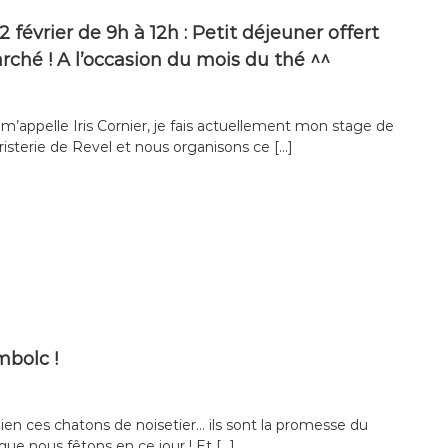
 février de 9h à 12h : Petit déjeuner offert
rché ! A l’occasion du mois du thé ^^
 m’appelle Iris Cornier, je fais actuellement mon stage de
oristerie de Revel et nous organisons ce […]
mbolc !
en ces chatons de noisetier… ils sont la promesse du
ue nous fêtons en ce jour ! Et […]