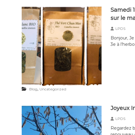
Samedi 12
sur le ma
LPDS
Bonjour, Je
3e à l’herb
,
Blog
Uncategorized
Joyeux I
LPDS
Regardez bi
renouveau q